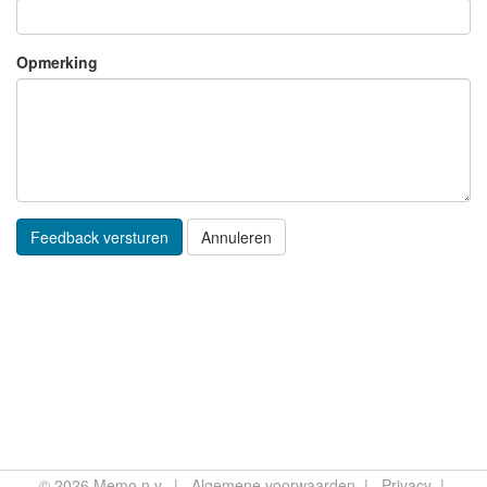
Opmerking
Annuleren
© 2026
Memo n.v.
|
Algemene voorwaarden
|
Privacy
|